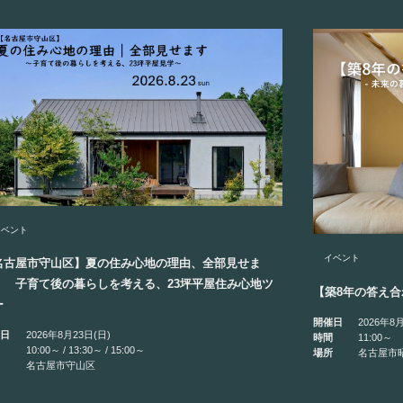
イベント
イベント
名古屋市守山区】夏の住み心地の理由、全部見せま
 子育て後の暮らしを考える、23坪平屋住み心地ツ
【築8年の答え
ー
開催日
2026年8
催日
2026年8月23日(日)
時間
11:00～
間
10:00～ / 13:30～ / 15:00～
場所
名古屋市
所
名古屋市守山区