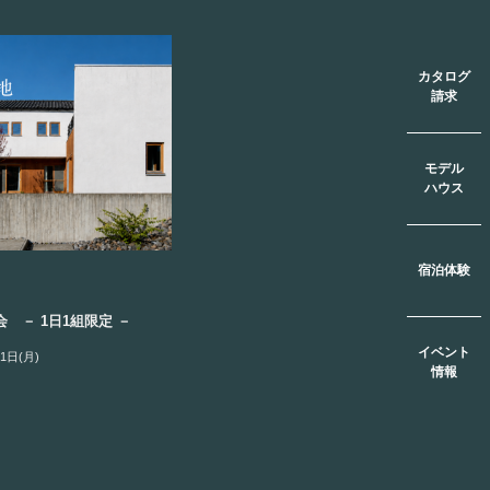
カタログ
請求
モデル
ハウス
宿泊体験
 － 1日1組限定 －
イベント
1日(月)
情報