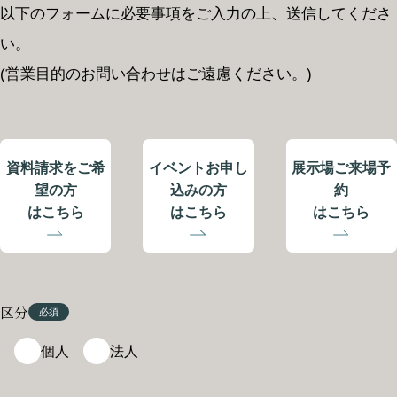
以下のフォームに必要事項をご入力の上、送信してくださ
BOTANICAL HAUSを体感する
モデルハウスはこちら
い。
(営業目的のお問い合わせはご遠慮ください。)
カタログ請求
イベント情報
資料請求を
ご希
イベント
お申し
展示場
ご来場予
ボタニカル
望の方
込みの方
約
お問い合わせ
パートナーズ
はこちら
はこちら
はこちら
深呼吸しよう。
区分
ボタニカルハウス
個人
法人