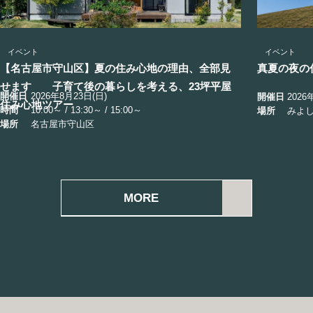
イベント
イベント
【名古屋市守山区】夏の住み心地の理由、全部見
真夏の夜の住
せます 子育て後の暮らしを考える、23坪平屋
開催日
2026年8月23日(日)
開催日
2026
住み心地ツアー
時間
10:00～ / 13:30～ / 15:00～
場所
みよ
場所
名古屋市守山区
MORE