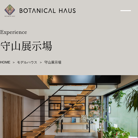
ボタニカルハウスについて
Experience
守山展示場
木の断熱材「エコボード(GUTEX)」
事例
HOME
モデルハウス
守山展示場
お知らせ
暮らしのメディア
会社概要
プライバシーポリシー