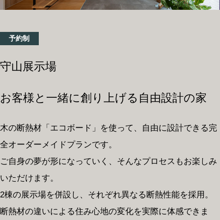
BOTANICAL HAUSを体感する
モデルハウスはこちら
予約制
カタログ請求
イベント情報
守山展示場
お客様と一緒に創り上げる自由設計の家
ボタニカル
お問い合わせ
パートナーズ
木の断熱材「エコボード」を使って、自由に設計できる完
全オーダーメイドプランです。
深呼吸しよう。
ご自身の夢が形になっていく、そんなプロセスもお楽しみ
ボタニカルハウス
いただけます。
2棟の展示場を併設し、それぞれ異なる断熱性能を採用。
断熱材の違いによる住み心地の変化を実際に体感できま