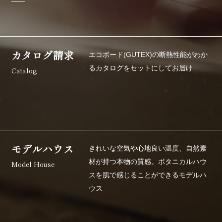
BOTANICAL HAUSを体感する
モデルハウスはこちら
カタログ請求
エコボード(GUTEX)の断熱性能がわか
カタログ請求
イベント情報
るカタログを
セットにしてお届け
Catalog
ボタニカル
お問い合わせ
パートナーズ
モデルハウス
きれいな空気や心地良い温度、自然素
深呼吸しよう。
材が持つ本物の質感。
ボタニカルハウ
Model House
ボタニカルハウス
スを肌で感じることができるモデルハ
ウス