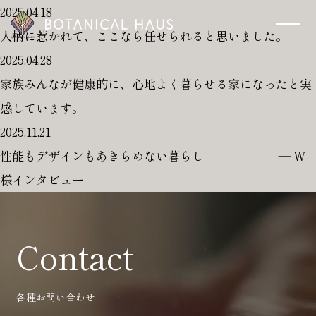
2025.04.18
人柄に惹かれて、ここなら任せられると思いました。
2025.04.28
ボタニカルハウスについて
家族みんなが健康的に、心地よく暮らせる家になったと実
木の断熱材「エコボード(GUTEX)」
感しています。
事例
2025.11.21
性能もデザインもあきらめない暮らし ― W
お知らせ
様インタビュー
暮らしのメディア
会社概要
Contact
プライバシーポリシー
各種お問い合わせ