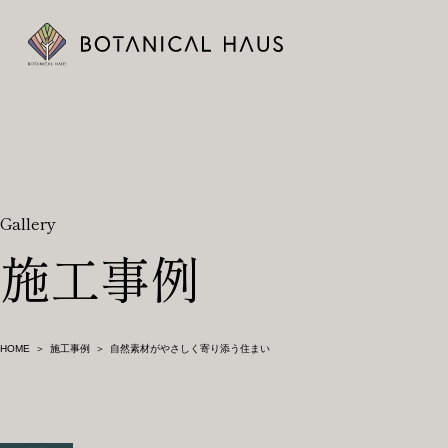
ボタニカルハウスについて
木の断熱材「エコボード(GUTEX)」
Gallery
事例
施工事例
お知らせ
暮らしのメディア
HOME
施工事例
自然素材がやさしく寄り添う住まい
会社概要