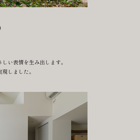
)
さしい表情を生み出します。
実現しました。