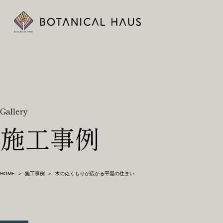
ボタニカルハウスについて
木の断熱材「エコボード(GUTEX)」
Gallery
事例
施工事例
お知らせ
暮らしのメディア
HOME
施工事例
木のぬくもりが広がる平屋の住まい
会社概要